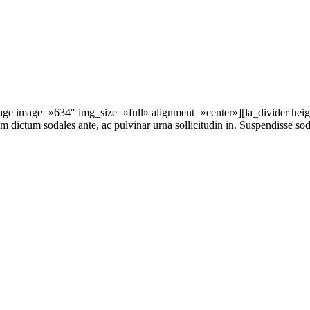
e image=»634″ img_size=»full» alignment=»center»][la_divider hei
 dictum sodales ante, ac pulvinar urna sollicitudin in. Suspendisse soda