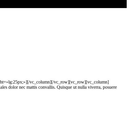
ght=»lg:25px;»][/vc_column][/vc_row][vc_row][vc_column]
les dolor nec mattis convallis. Quisque ut nulla viverra, posuere