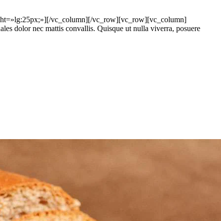
ght=»lg:25px;»][/vc_column][/vc_row][vc_row][vc_column]
les dolor nec mattis convallis. Quisque ut nulla viverra, posuere