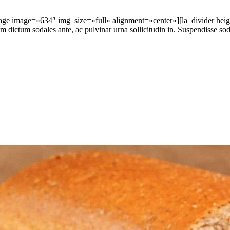
e image=»634″ img_size=»full» alignment=»center»][la_divider hei
 dictum sodales ante, ac pulvinar urna sollicitudin in. Suspendisse soda