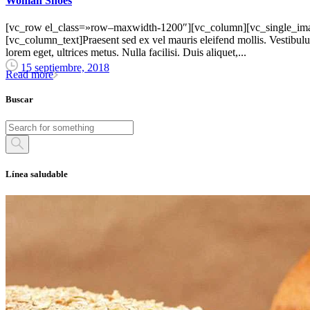
Woman Shoes
[vc_row el_class=»row–maxwidth-1200″][vc_column][vc_single_imag
[vc_column_text]Praesent sed ex vel mauris eleifend mollis. Vestibulum
lorem eget, ultrices metus. Nulla facilisi. Duis aliquet,...
15 septiembre, 2018
Read more
Buscar
Línea saludable