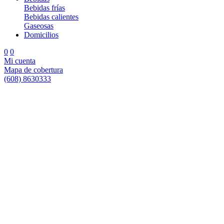
Bebidas frías
Bebidas calientes
Gaseosas
Domicilios
0
0
Mi cuenta
Mapa de cobertura
(608) 8630333