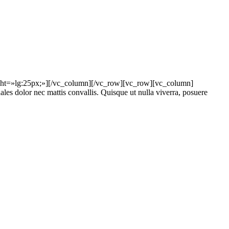
ght=»lg:25px;»][/vc_column][/vc_row][vc_row][vc_column]
les dolor nec mattis convallis. Quisque ut nulla viverra, posuere