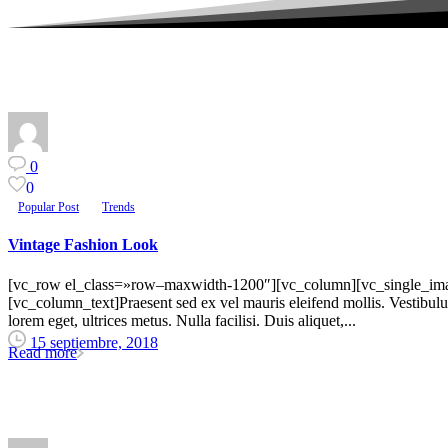
0
0
Popular Post
Trends
Vintage Fashion Look
[vc_row el_class=»row–maxwidth-1200″][vc_column][vc_single_imag
[vc_column_text]Praesent sed ex vel mauris eleifend mollis. Vestibulum
lorem eget, ultrices metus. Nulla facilisi. Duis aliquet,...
15 septiembre, 2018
Read more