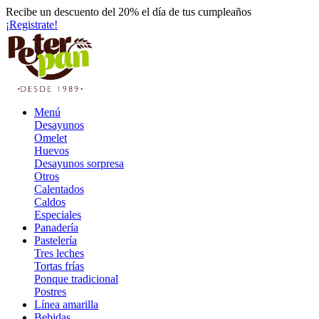
Recibe un descuento del 20% el día de tus cumpleaños
¡Registrate!
Menú
Desayunos
Omelet
Huevos
Desayunos sorpresa
Otros
Calentados
Caldos
Especiales
Panadería
Pastelería
Tres leches
Tortas frías
Ponque tradicional
Postres
Línea amarilla
Bebidas