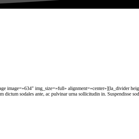
e image=»634″ img_size=»full» alignment=»center»][la_divider hei
 dictum sodales ante, ac pulvinar urna sollicitudin in. Suspendisse soda