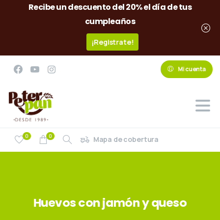
Recibe un descuento del 20% el día de tus
cumpleaños
¡Registrate!
Mi cuenta
0
0
Mapa de cobertura
Huevos
con
jamón
y
queso