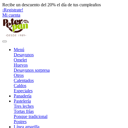
Recibe un descuento del 20% el día de tus cumpleaños
¡Registrate!
Mi cuenta
Menú
Desayunos
Omelet
Huevos
Desayunos sorpresa
Otros
Calentados
Caldos
Especiales
Panadería
Pastelería
Tres leches
Tortas frías
Ponque tradicional
Postres
Línea amarilla