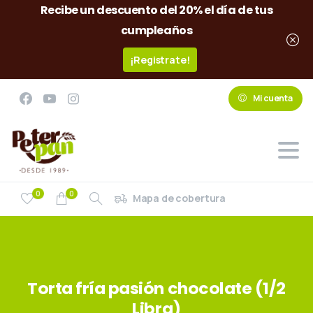
Recibe un descuento del 20% el día de tus
cumpleaños
¡Registrate!
Mi cuenta
0
0
Mapa de cobertura
Torta
fría
pasión
chocolate
(1/2
Libra)