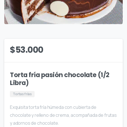
$
53.000
Torta fría pasión chocolate (1/2
Libra)
Tortas frías
Exquisita torta fría húmeda con cubierta de
chocolate y relleno de crema, acompañada de frutas
y adornos de chocolate.