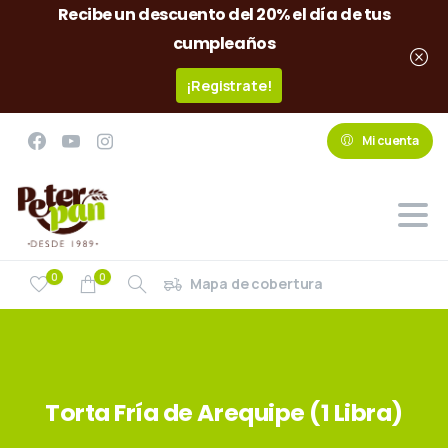
Recibe un descuento del 20% el día de tus
cumpleaños
¡Registrate!
Mi cuenta
0
0
Mapa de cobertura
Torta
Fría
de
Arequipe
(1
Libra)