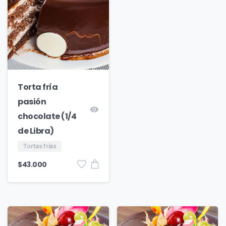
Torta fría
pasión
chocolate (1/4
de Libra)
Tortas frías
$
43.000